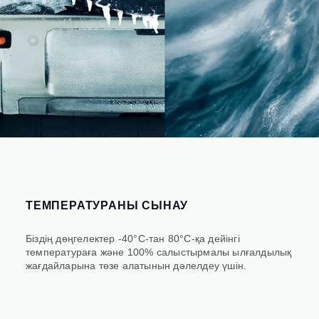
ТЕМПЕРАТУРАНЫ СЫНАУ
Біздің дөңгелектер -40°C-тан 80°C-қа дейінгі
температураға және 100% салыстырмалы ылғалдылық
жағдайларына төзе алатынын дәлелдеу үшін.