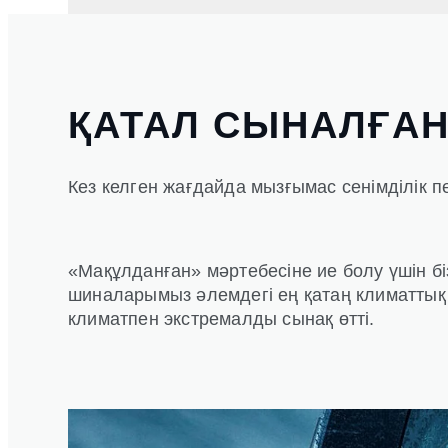
ҚАТАЛ СЫНАЛҒА
Кез келген жағдайда мызғымас сенімділік пе
«Мақұлданған» мәртебесіне ие болу үшін біз
шиналарымыз әлемдегі ең қатаң климаттық 
климатпен экстремалды сынақ өтті.