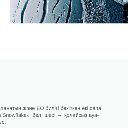
ланатын және ЕО билігі бекіткен екі сапа
n Snowflake» белгішесі – қолайсыз ауа-
ес.