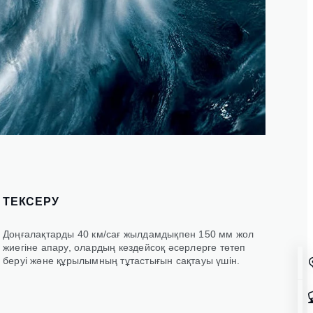
ТЕКСЕРУ
Доңғалақтарды 40 км/сағ жылдамдықпен 150 мм жол
жиегіне апару, олардың кездейсоқ әсерлерге төтеп
беруі және құрылымның тұтастығын сақтауы үшін.