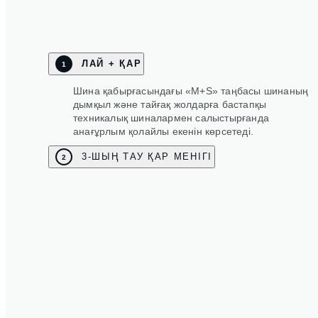
ЛАЙ + ҚАР
1
Шина қабырғасындағы «M+S» таңбасы шинаның
дымқыл және тайғақ жолдарға бастапқы
техникалық шиналармен салыстырғанда
анағұрлым қолайлы екенін көрсетеді.
3-ШЫҢ ТАУ ҚАР МЕНІГІ
2