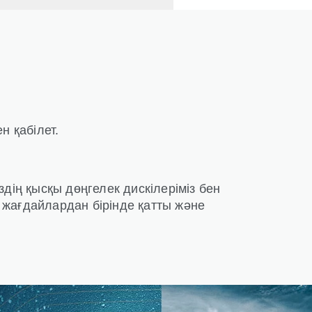
Н
н қабілет.
дің қысқы дөңгелек дискілеріміз бен
жағдайлардан бірінде қатты және