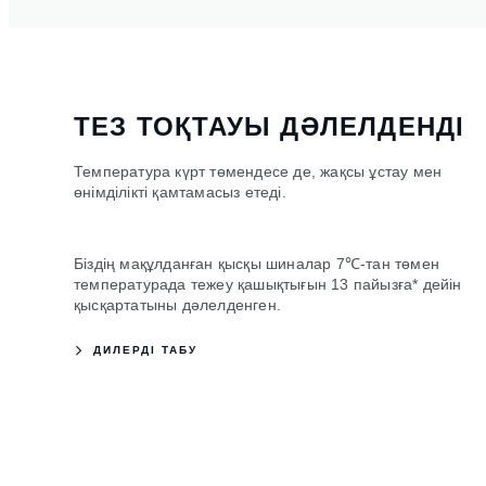
ТЕЗ ТОҚТАУЫ ДӘЛЕЛДЕНДІ
Температура күрт төмендесе де, жақсы ұстау мен
өнімділікті қамтамасыз етеді.
Біздің мақұлданған қысқы шиналар 7℃-тан төмен
температурада тежеу қашықтығын 13 пайызға* дейін
қысқартатыны дәлелденген.
ДИЛЕРДІ ТАБУ