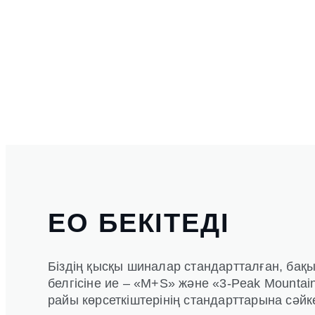
ЕО БЕКІТЕДІ
Біздің қысқы шиналар стандартталған, бақы
белгісіне ие – «M+S» және «3-Peak Mountai
райы көрсеткіштерінің стандарттарына сәйк