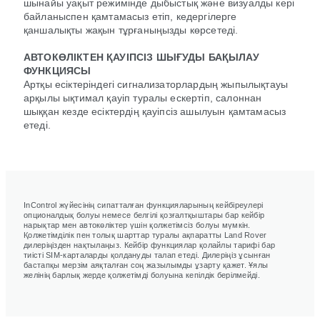
шынайы уақыт режимінде дыбыстық және визуалды кері
байланыспен қамтамасыз етіп, кедергілерге
қаншалықты жақын тұрғаныңызды көрсетеді.
АВТОКӨЛІКТЕН ҚАУІПСІЗ ШЫҒУДЫ БАҚЫЛАУ
ФУНКЦИЯСЫ
Артқы есіктеріндегі сигнализаторлардың жыпылықтауы
арқылы ықтимал қауіп туралы ескертіп, салоннан
шыққан кезде есіктердің қауіпсіз ашылуын қамтамасыз
етеді.
InControl жүйесінің сипатталған функцияларының кейбіреулері
опционалдық болуы немесе белгілі қозғалтқыштары бар кейбір
нарықтар мен автокөліктер үшін қолжетімсіз болуы мүмкін.
Қолжетімділік пен толық шарттар туралы ақпаратты Land Rover
дилеріңізден нақтылаңыз. Кейбір функциялар қолайлы тарифі бар
тиісті SIM-карталарды қолдануды талап етеді. Дилеріңіз ұсынған
бастапқы мерзім аяқталған соң жазылымды ұзарту қажет. Ұялы
желінің барлық жерде қолжетімді болуына кепілдік берілмейді.