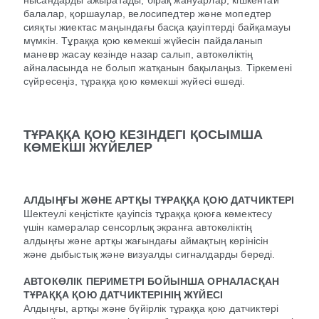
нысандарды ажыратады, бірақ жануарлар, кішкентай
балалар, қоршаулар, велосипедтер және мопедтер
сияқты жиектас маңындағы басқа қауіптерді байқамауы
мүмкін. Тұраққа қою көмекші жүйесін пайдаланып
маневр жасау кезінде назар салып, автокөліктің
айналасында не болып жатқанын бақылаңыз. Тіркемені
сүйресеңіз, тұраққа қою көмекші жүйесі өшеді.
ТҰРАҚҚА ҚОЮ КЕЗІНДЕГІ ҚОСЫМША
КӨМЕКШІ ЖҮЙЕЛЕР
АЛДЫҢҒЫ ЖӘНЕ АРТҚЫ ТҰРАҚҚА ҚОЮ ДАТЧИКТЕРІ
Шектеулі кеңістікте қауіпсіз тұраққа қоюға көмектесу
үшін камералар сенсорлық экранға автокөліктің
алдыңғы және артқы жағындағы аймақтың көрінісін
және дыбыстық және визуалды сигналдарды береді.
АВТОКӨЛІК ПЕРИМЕТРІ БОЙЫНША ОРНАЛАСҚАН
ТҰРАҚҚА ҚОЮ ДАТЧИКТЕРІНІҢ ЖҮЙЕСІ
Алдыңғы, артқы және бүйірлік тұраққа қою датчиктері