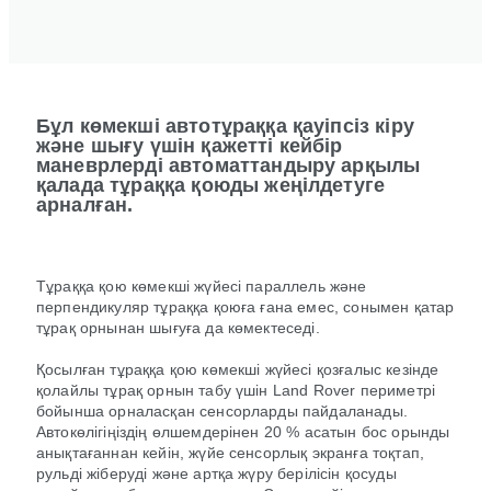
Бұл көмекші автотұраққа қауіпсіз кіру
және шығу үшін қажетті кейбір
маневрлерді автоматтандыру арқылы
қалада тұраққа қоюды жеңілдетуге
арналған.
Тұраққа қою көмекші жүйесі параллель және
перпендикуляр тұраққа қоюға ғана емес, сонымен қатар
тұрақ орнынан шығуға да көмектеседі.
Қосылған тұраққа қою көмекші жүйесі қозғалыс кезінде
қолайлы тұрақ орнын табу үшін Land Rover периметрі
бойынша орналасқан сенсорларды пайдаланады.
Автокөлігіңіздің өлшемдерінен 20 % асатын бос орынды
анықтағаннан кейін, жүйе сенсорлық экранға тоқтап,
рульді жіберуді және артқа жүру берілісін қосуды