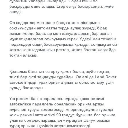
сұрайтын хабарды шығарады. Содан кейін ол
басқаруды өзіне алады. Егер өзіңіз басқарсаңыз, жүйе
өшеді.
Ол кедергілермен және басқа автокөліктермен
соқтығысудан автоматты түрде аулақ жүреді, бірақ
жақын жерде балалар мен жануарлардың бар-жоғын
мұқият қадағалап отыруыңыз керек. Үдеткі мен тежегіш
педальдері сіздің басқаруыңызда қалады, сондықтан сіз
қозғалыс жылдамдығын реттеп, қажет болған жағдайда
тоқтай аласыз.
Қозғалыс бағытын өзгерту қажет болса, жүйе тоқтап,
тиісті берілісті таңдауды сұрайды. Ол әлі де Land Rover
автокөлігіңізді тұрақ орнына ұқыпты орналастыру үшін
рульді басқарады.
Үш режимі бар: «параллель тұраққа қою» режимі
автокөлікке параллель орналасқан орынға артқы
жүріспен тұруға көмектеседі, «перпендикуляр тұраққа
қою» режимі автокөлікті 90 градус бұрышта бос орынға
ұқыпты орналастырады, ал «тұрақтан шығу» режимі
тұрақ орнынан қауіпсіз кетуге көмектеседі.