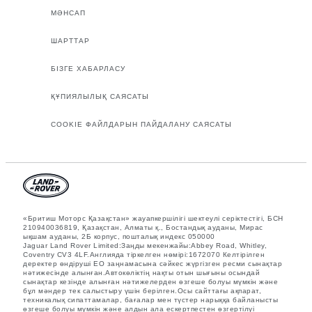
МӘНСАП
ШАРТТАР
БІЗГЕ ХАБАРЛАСУ
ҚҰПИЯЛЫЛЫҚ САЯСАТЫ
COOKIE ФАЙЛДАРЫН ПАЙДАЛАНУ САЯСАТЫ
«Бритиш Моторс Қазақстан» жауапкершілігі шектеулі серіктестігі, БСН
210940036819, Қазақстан, Алматы қ., Бостандық ауданы, Мирас
ықшам ауданы, 2Б корпус, пошталық индекс 050000
Jaguar Land Rover Limited:Заңды мекенжайы:Abbey Road, Whitley,
Coventry CV3 4LF.Англияда тіркелген нөмірі:1672070 Келтірілген
деректер өндіруші ЕО заңнамасына сәйкес жүргізген ресми сынақтар
нәтижесінде алынған.Автокөліктің нақты отын шығыны осындай
сынақтар кезінде алынған нәтижелерден өзгеше болуы мүмкін және
бұл мәндер тек салыстыру үшін берілген.Осы сайттағы ақпарат,
техникалық сипаттамалар, бағалар мен түстер нарыққа байланысты
өзгеше болуы мүмкін және алдын ала ескертпестен өзгертілуі