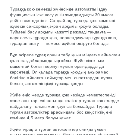
Тұраққа қою көмекші жүйесінде автоматты іздеу
функциясын іске қосу үшін жылдамдықты 30 км/сағ
дейін төмендетіңіз. Сондай-ақ, тұраққа қою көмекші
жүйесін сенсорлық экран арқылы қосуға болады.
Түймені басу арқылы қажетті режимді таңдауға —
параллель тұраққа қою, перпендикуляр тұраққа қою,
тұрақтан шығу — немесе жүйені өшіруге болады.
Бұл әсіресе тұрақ орнын табу қиын міндетке айналған
қала жағдайларында ыңғайлы. Жүйе сізге тым
кішкентай болып көрінуі мүмкін орындарды да
көрсетеді. Ол қалада тұраққа қоюдың ажырамас
бөлігіне айналған ойықтар мен сызаттардан аулақ
болып, автокөлігіңізді тұраққа қояды.
Жүйе еңіс жерде тұраққа қою кезінде көмектеспейді
және оны тар, екі жағында көліктер тұрған көшелерде
пайдалану толығымен қауіпсіз болмайды. Тұрақта
тұрған автокөліктер арасындағы бос кеңістіктің ені
кемінде 4,5 метр болуы қажет.
Жүйе тұрақта тұрған автокөліктер сияқты үлкен