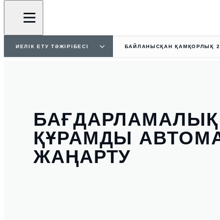
ИЕЛІК ЕТУ ТӘЖІРІБЕСІ
БАЙЛАНЫСҚАН ҚАМҚОРЛЫҚ 2
БАҒДАРЛАМАЛЫҚ
ҚҰРАМДЫ АВТОМ
ЖАҢАРТУ