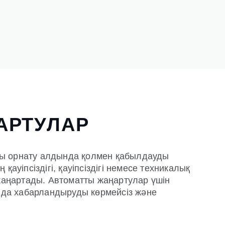
АРТУЛАР
ры орнату алдында қолмен қабылдауды
қауіпсіздігі, қауіпсіздігі немесе техникалық
 жаңартады. Автоматты жаңартулар үшін
анда хабарландыруды көрмейсіз және