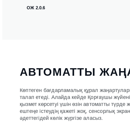
ОЖ 2.0.6
АВТОМАТТЫ ЖАҢ
Көптеген бағдарламалық құрал жаңартула
талап етеді. Алайда кейде Қорғаушы жүйенің 
қызмет көрсетуі үшін өзін автоматты түрде
ештеңе істеудің қажеті жоқ, сенсорлық экр
әдеттегідей көлік жүргізе аласыз.