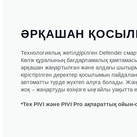
ӘРҚАШАН ҚОСЫЛ
Технологиялық жетілдірілген Defender см
Көлік құралының бағдарламалық қамтамасы
әрқашан жаңартылған және алдағы шытырма
кірістірілген деректер қосылымын пайдала
автоматты түрде жүктеп алуға болады. Жаң
жоқ – жаңартуды өзіңізге ыңғайлы уақытта 
*Тек PIVI және PIVI Pro ақпараттық ойын-