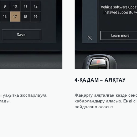
4-ҚАДАМ – АЯҚТАУ
лы уақытқа жоспарлауға
Жаңарту аяқталған кезде сен
лады.
хабарландыру аласыз. Енді с
пайдалана аласыз.