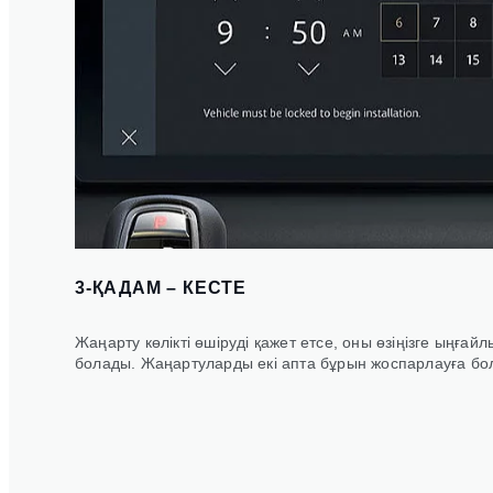
3-ҚАДАМ – КЕСТЕ
Жаңарту көлікті өшіруді қажет етсе, оны өзіңізге ыңғай
болады. Жаңартуларды екі апта бұрын жоспарлауға бо