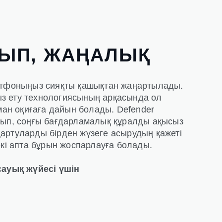
ЫП, ЖАҢАЛЫҚ
артфоныңыз сияқты қашықтан жаңартылады.
з ету технологиясының арқасында ол
н оқиғаға дайын болады. Defender
нып, соңғы бағдарламалық құралды ақысыз
артуларды бірден жүзеге асырудың қажеті
екі апта бұрын жоспарлауға болады.
сауық жүйесі үшін