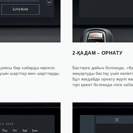
2-ҚАДАМ – ОРНАТУ
циясы бар хабарды көресіз:
Бастауға дайын болғанда, «Қ
 үшін шарттар мен шарттарды
жаңартуды бастау үшін көлікт
Бұл жағдайда орнату жүріп ж
түрі қажет болғанда сізге хаб