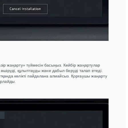
азір жаңарту» түймесін басыңыз. Кейбір жаңартулар
і өшіруді, құлыптауды және дабыл беруді талап етеді.
атқанда көлікті пайдалана алмайсыз. Қорғаушы жаңарту
арлайды.