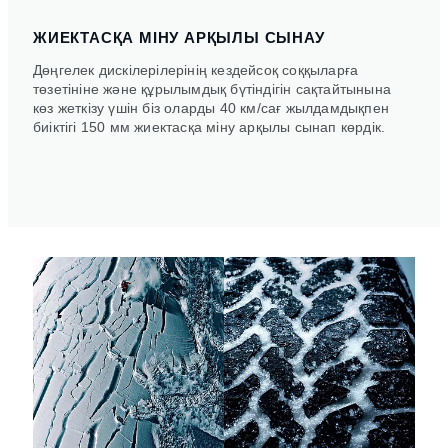
ЖИЕКТАСҚА МІНУ АРҚЫЛЫ СЫНАУ
Дөңгелек дискілерілерінің кездейсоқ соққыларға
төзетініне және құрылымдық бүтіндігін сақтайтынына
көз жеткізу үшін біз оларды 40 км/сағ жылдамдықпен
биіктігі 150 мм жиектасқа міну арқылы сынап көрдік.