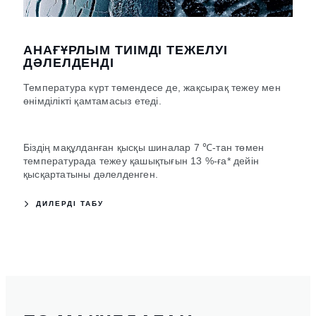
АНАҒҰРЛЫМ ТИІМДІ ТЕЖЕЛУІ
ДӘЛЕЛДЕНДІ
Температура күрт төмендесе де, жақсырақ тежеу мен
өнімділікті қамтамасыз етеді.
Біздің мақұлданған қысқы шиналар 7 ℃-тан төмен
температурада тежеу ​​қашықтығын 13 %-ға* дейін
қысқартатыны дәлелденген.
ДИЛЕРДІ ТАБУ