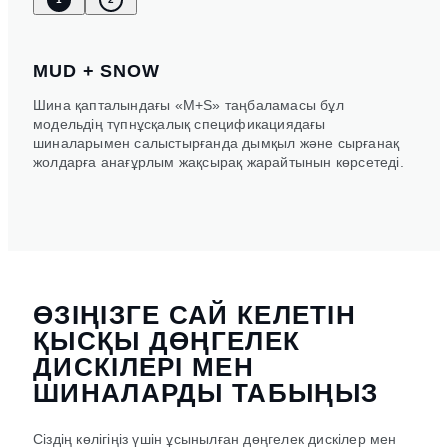
MUD + SNOW
Шина қапталындағы «M+S» таңбаламасы бұл
модельдің түпнұсқалық спецификациядағы
шиналарымен салыстырғанда дымқыл және сырғанақ
жолдарға анағұрлым жақсырақ жарайтынын көрсетеді.
ӨЗІҢІЗГЕ САЙ КЕЛЕТІН
ҚЫСҚЫ ДӨҢГЕЛЕК
ДИСКІЛЕРІ МЕН
ШИНАЛАРДЫ ТАБЫҢЫЗ
Сіздің көлігіңіз үшін ұсынылған дөңгелек дискілер мен