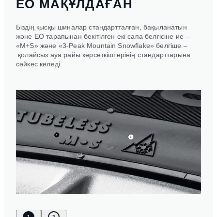
ЕО МАҚҰЛДАҒАН
Біздің қысқы шиналар стандартталған, бақыланатын
және ЕО тарапынан бекітілген екі сапа белгісіне ие –
«M+S» және «3-Peak Mountain Snowflake» белгіше –
қолайсыз ауа райы көрсеткіштерінің стандарттарына
сәйкес келеді.
1
2