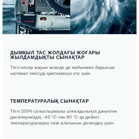
ДЫМҚЫЛ ТАС ЖОЛДАҒЫ ЖОҒАРЫ
ЖЫЛДАМДЫҚТЫ СЫНАҚТАР
Тіпті нөсер жауын кезінде де жабынмен барынша
ықтимал ілінісуді қамтамасыз ету үшін.
ТЕМПЕРАТУРАЛЫҚ СЫНАҚТАР
Тіпті 100% салыстырмалы ылғалдылықта дөңгелек
дискілеріміздің −40 °C-тан 80 °C-қа дейінгі
температураларға төзе алатынын дәлелдеу үшін.