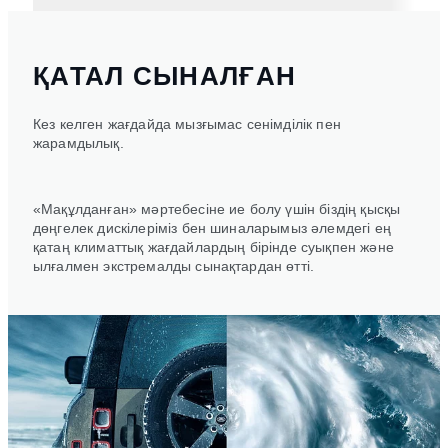
ҚАТАЛ СЫНАЛҒАН
Кез келген жағдайда мызғымас сенімділік пен
жарамдылық.
«Мақұлданған» мәртебесіне ие болу үшін біздің қысқы
дөңгелек дискілеріміз бен шиналарымыз әлемдегі ең
қатаң климаттық жағдайлардың бірінде суықпен және
ылғалмен экстремалды сынақтардан өтті.
1
/
2