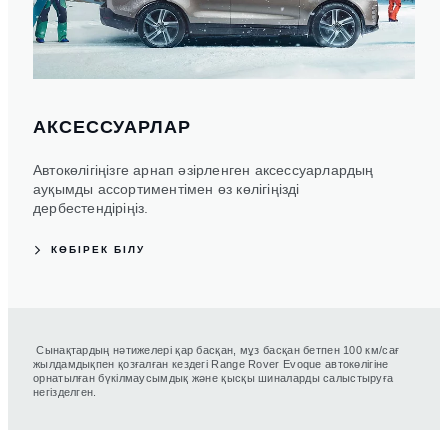
АКСЕССУАРЛАР
Автокөлігіңізге арнап әзірленген аксессуарлардың
ауқымды ассортиментімен өз көлігіңізді
дербестендіріңіз.
КӨБІРЕК БІЛУ
Сынақтардың нәтижелері қар басқан, мұз басқан бетпен 100 км/сағ
жылдамдықпен қозғалған кездегі Range Rover Evoque автокөлігіне
орнатылған бүкілмаусымдық және қысқы шиналарды салыстыруға
негізделген.