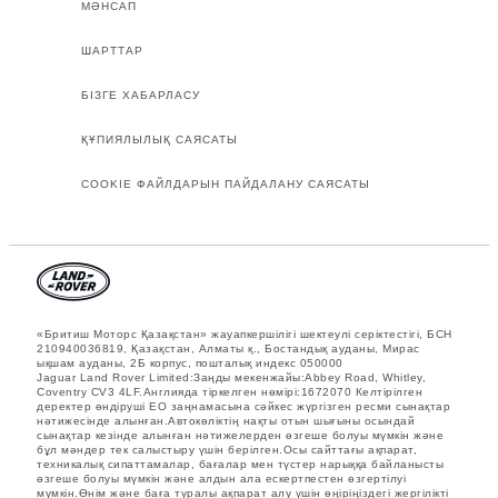
МӘНСАП
ШАРТТАР
БІЗГЕ ХАБАРЛАСУ
ҚҰПИЯЛЫЛЫҚ САЯСАТЫ
COOKIE ФАЙЛДАРЫН ПАЙДАЛАНУ САЯСАТЫ
«Бритиш Моторс Қазақстан» жауапкершілігі шектеулі серіктестігі, БСН
210940036819, Қазақстан, Алматы қ., Бостандық ауданы, Мирас
ықшам ауданы, 2Б корпус, пошталық индекс 050000
Jaguar Land Rover Limited:Заңды мекенжайы:Abbey Road, Whitley,
Coventry CV3 4LF.Англияда тіркелген нөмірі:1672070 Келтірілген
деректер өндіруші ЕО заңнамасына сәйкес жүргізген ресми сынақтар
нәтижесінде алынған.Автокөліктің нақты отын шығыны осындай
сынақтар кезінде алынған нәтижелерден өзгеше болуы мүмкін және
бұл мәндер тек салыстыру үшін берілген.Осы сайттағы ақпарат,
техникалық сипаттамалар, бағалар мен түстер нарыққа байланысты
өзгеше болуы мүмкін және алдын ала ескертпестен өзгертілуі
мүмкін.Өнім және баға туралы ақпарат алу үшін өңіріңіздегі жергілікті